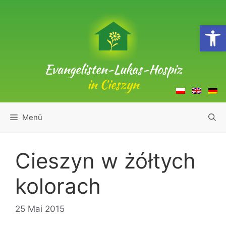
Zum
Inhalt
Open
springen
Evangelisten-Lukas-Hospiz
in Cieszyn
Menü
Cieszyn w żółtych
kolorach
25 Mai 2015