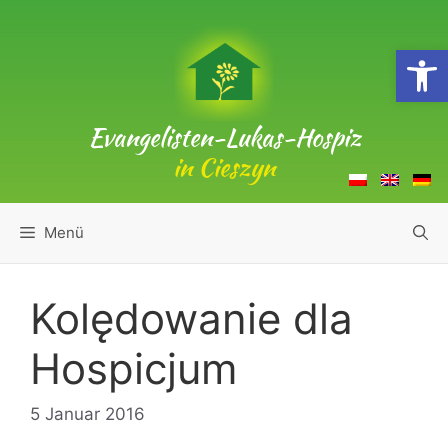
Zum
Inhalt
Open
springen
Evangelisten-Lukas-Hospiz
in Cieszyn
Menü
Kolędowanie dla
Hospicjum
5 Januar 2016