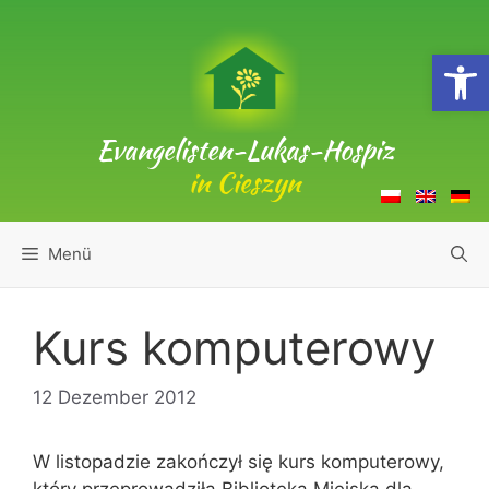
Zum
Inhalt
Open
springen
Evangelisten-Lukas-Hospiz
in Cieszyn
Menü
Kurs komputerowy
12 Dezember 2012
W listopadzie zakończył się kurs komputerowy,