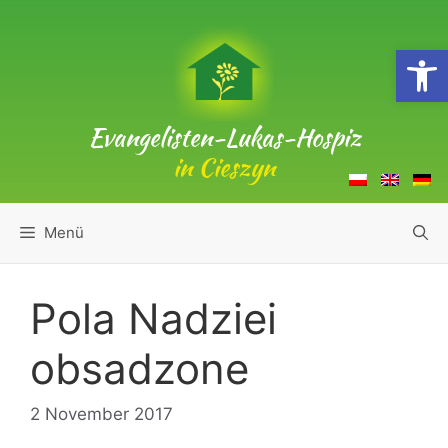
Zum
Inhalt
Open
springen
Evangelisten-Lukas-Hospiz
in Cieszyn
Menü
Pola Nadziei
obsadzone
2 November 2017