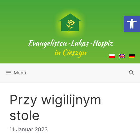
Zum
Inhalt
Open
springen
Evangelisten-Lukas-Hospiz
in Cieszyn
Menü
Przy wigilijnym
stole
11 Januar 2023