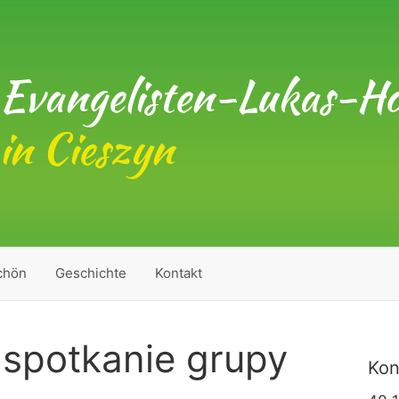
Evangelisten-Lukas-Ho
in Cieszyn
chön
Geschichte
Kontakt
spotkanie grupy
Kon