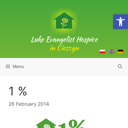
Skip
to
Open
content
Luke Evangelist Hospice
in Cieszyn
Menu
1 %
26 February 2014