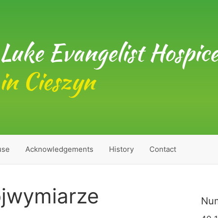
Luke Evangelist Hospic
in Cieszyn
use
Acknowledgements
History
Contact
ójwymiarze
Num