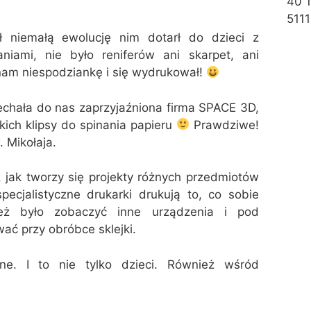
40 
5111
ł niemałą ewolucję nim dotarł do dzieci z
aniami, nie było reniferów ani skarpet, ani
 nam niespodziankę i się wydrukował!
echała do nas zaprzyjaźniona firma SPACE 3D,
ich klipsy do spinania papieru
Prawdziwe!
 Mikołaja.
, jak tworzy się projekty różnych przedmiotów
ecjalistyczne drukarki drukują to, co sobie
też było zobaczyć inne urządzenia i pod
ać przy obróbce sklejki.
ne. I to nie tylko dzieci. Również wśród