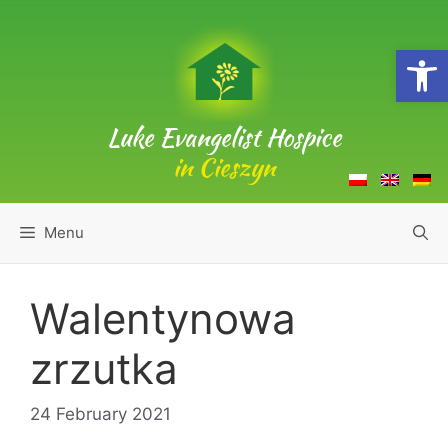
Skip
to
Open
content
Luke Evangelist Hospice
in Cieszyn
Menu
Walentynowa
zrzutka
24 February 2021