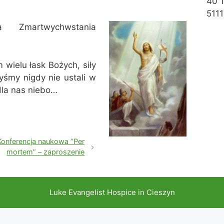
40 
5111
a Zmartwychwstania
 wielu łask Bożych, siły
yśmy nigdy nie ustali w
dla nas niebo…
Konferencja naukowa “Per
mortem” – zaproszenie
Luke Evangelist Hospice in Cieszyn