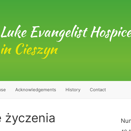
Luke Evangelist Hospic
in Cieszyn
use
Acknowledgements
History
Contact
 życzenia
Num