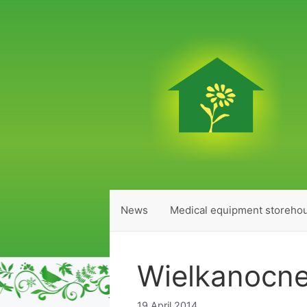
Skip
to
content
News
Medical equipment storeho
Wielkanocne
19 April 2014