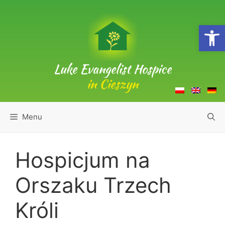
Skip
to
Open
content
Luke Evangelist Hospice
in Cieszyn
Menu
Hospicjum na
Orszaku Trzech
Króli