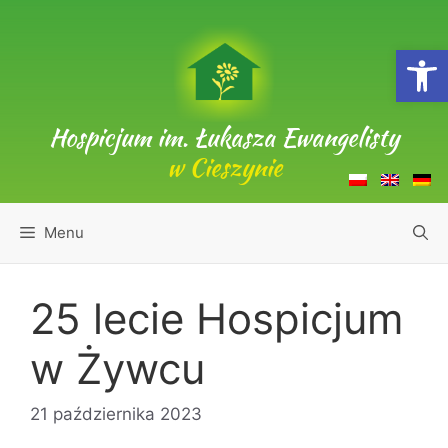
Przejdź
do
Open
treści
Hospicjum im. Łukasza Ewangelisty
w Cieszynie
Menu
25 lecie Hospicjum
w Żywcu
21 października 2023