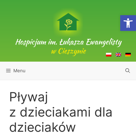
Przejdź
do
Open
treści
Hospicjum im. Łukasza Ewangelisty
w Cieszynie
Menu
Pływaj
z dzieciakami dla
dzieciaków