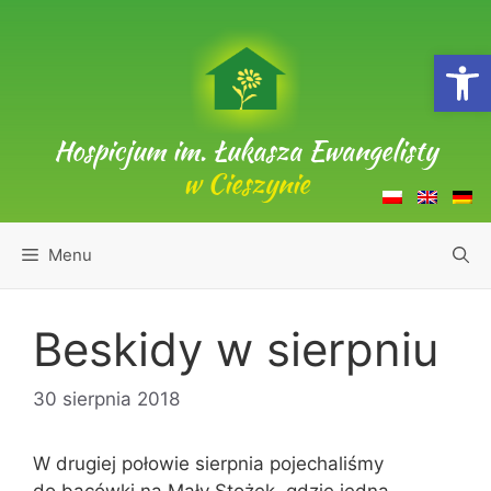
Przejdź
do
Open
treści
Hospicjum im. Łukasza Ewangelisty
w Cieszynie
Menu
Beskidy w sierpniu
30 sierpnia 2018
W drugiej połowie sierpnia pojechaliśmy