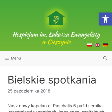
Przejdź
do
Open
treści
Hospicjum im. Łukasza Ewangelisty
w Cieszynie
Menu
Bielskie spotkania
25 października 2018
Nasz nowy kapelan o. Paschalis 6 października