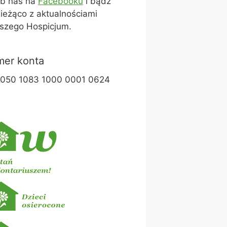
ub nas na
Facebooku
i bądź
ieżąco z aktualnościami
szego Hospicjum.
er konta
1050 1083 1000 0001 0624