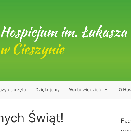
Hospicjum im. Łukasza 
w Cieszynie
azyn sprzętu
Dziękujemy
Warto wiedzieć
O Hos
nych Świąt!
Fac