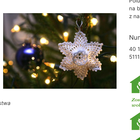
Pol
na b
z na
Num
40 
5111
stwa