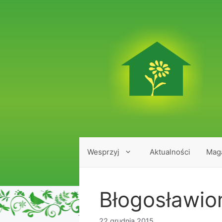
Przejdź
do
treści
Wesprzyj
Aktualności
Mag
Błogosławio
22 grudnia 2015