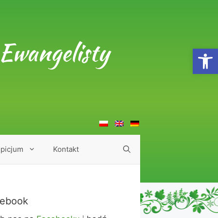
Ewangelisty
Open
picjum
Kontakt
ebook