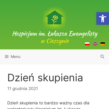
Przejdź
do
Open
treści
Hospicjum im. Łukasza Ewangelisty
w Cieszynie
Menu
Dzień skupienia
11 grudnia 2021
Dzień skupienia to bardzo ważny czas dla