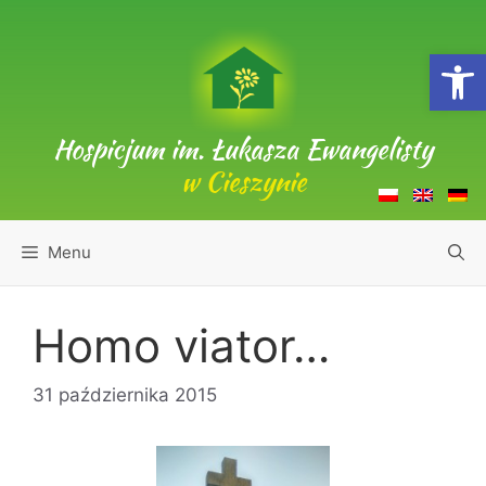
Przejdź
do
Open
treści
Hospicjum im. Łukasza Ewangelisty
w Cieszynie
Menu
Homo viator…
31 października 2015