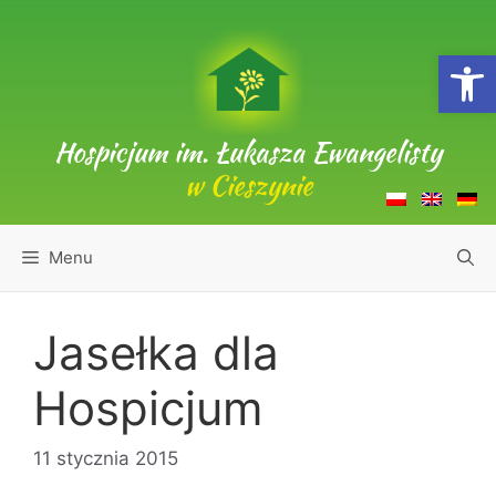
Przejdź
do
Open
treści
Hospicjum im. Łukasza Ewangelisty
w Cieszynie
Menu
Jasełka dla
Hospicjum
11 stycznia 2015