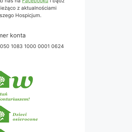
ub nas na
Facebooku
i bądź
ieżąco z aktualnościami
szego Hospicjum.
er konta
1050 1083 1000 0001 0624