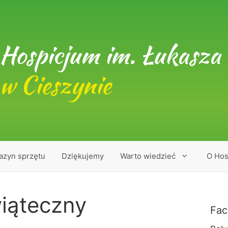
Hospicjum im. Łukasza 
w Cieszynie
azyn sprzętu
Dziękujemy
Warto wiedzieć
O Hos
iąteczny
Fac