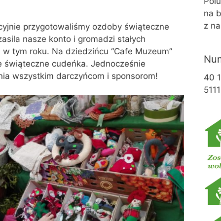
Pol
na b
z na
ycyjnie przygotowaliśmy ozdoby świąteczne
zasila nasze konto i gromadzi stałych
 i w tym roku. Na dziedzińcu “Cafe Muzeum”
Num
e świąteczne cudeńka. Jednocześnie
ia wszystkim darczyńcom i sponsorom!
40 
5111