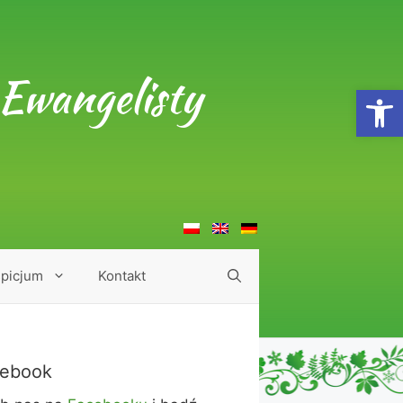
Ewangelisty
Open
picjum
Kontakt
ebook