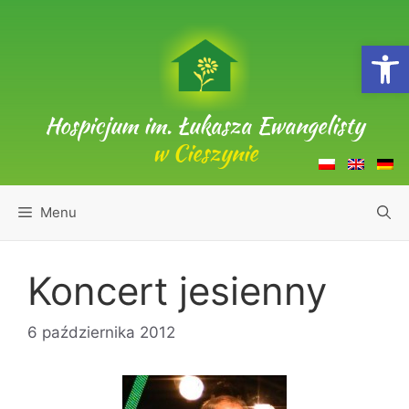
Przejdź
do
Open
treści
Hospicjum im. Łukasza Ewangelisty
w Cieszynie
Menu
Koncert jesienny
6 października 2012