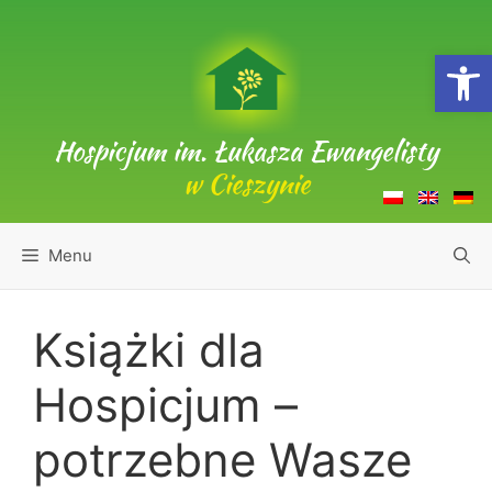
Przejdź
do
Open
treści
Hospicjum im. Łukasza Ewangelisty
w Cieszynie
Menu
Książki dla
Hospicjum –
potrzebne Wasze