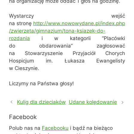
na organizację może oddać 1 głos na godzinę.
Wystarczy wejść
na stronę
http://www.nowowydane.pl/index.php
/zwierzeta/gimnazjum/tona-ksiazek-do-
rozdania
i w kategorii “Placówki
do obdarowania” zagłosować
na Stowarzyszenie Przyjaciół Chorych
Hospicjum im. Łukasza Ewangelisty
w Cieszynie.
Liczymy na Państwa głosy!
Kulig dla dzieciaków
Udane kolędowanie
Facebook
Polub nas na
Facebooku
i bądź na bieżąco