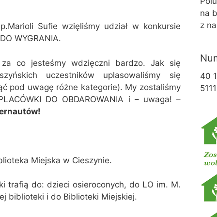
Pol
na b
z na
p.Marioli Sufie wzięliśmy udział w konkursie
K DO WYGRANIA.
Num
 za co jesteśmy wdzięczni bardzo. Jak się
szyńskich uczestników uplasowaliśmy się
40 
ąć pod uwagę różne kategorie). My zostaliśmy
5111
rii PLACÓWKI DO OBDAROWANIA i – uwaga! –
ternautów!
blioteka Miejska w Cieszynie.
i trafią do: dzieci osieroconych, do LO im. M.
 biblioteki i do Biblioteki Miejskiej.