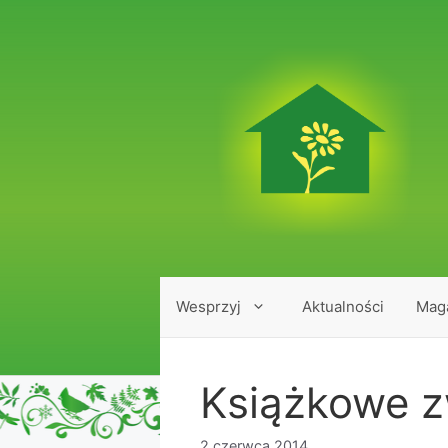
Przejdź
do
treści
Wesprzyj
Aktualności
Mag
Książkowe 
2 czerwca 2014