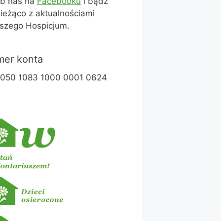
ub nas na
Facebooku
i bądź
ieżąco z aktualnościami
szego Hospicjum.
er konta
1050 1083 1000 0001 0624