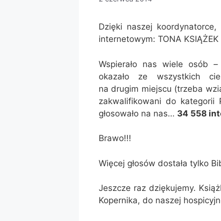
Dzięki naszej koordynatorce, 
internetowym: TONA KSIĄŻE
Wspierało nas wiele osób –
okazało ze wszystkich cie
na drugim miejscu (trzeba wzi
zakwalifikowani do katego
głosowało na nas…
34 558 in
Brawo!!!
Więcej głosów dostała tylko Bi
Jeszcze raz dziękujemy. Książk
Kopernika, do naszej hospicyjnej