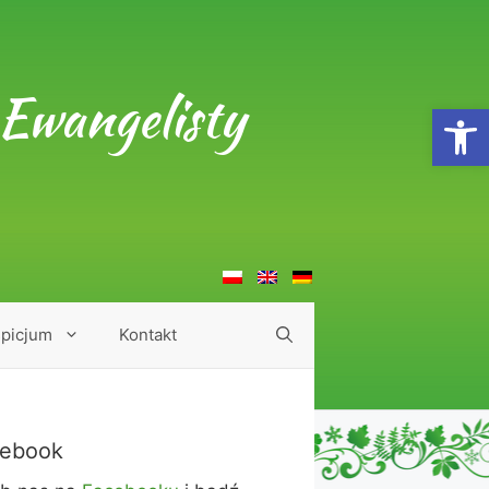
Ewangelisty
Open
picjum
Kontakt
ebook