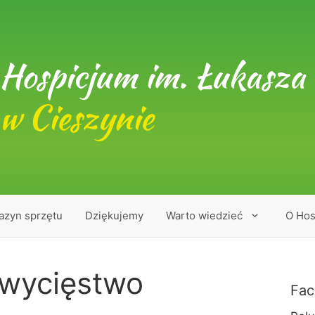
Hospicjum im. Łukasza 
w Cieszynie
azyn sprzętu
Dziękujemy
Warto wiedzieć
O Hos
zwycięstwo
Fac