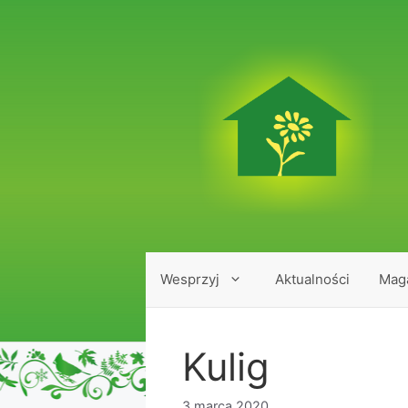
Przejdź
do
treści
Wesprzyj
Aktualności
Mag
Kulig
3 marca 2020