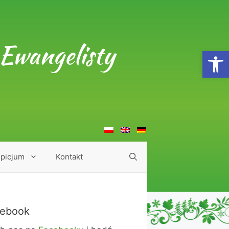
Ewangelisty
Open
picjum
Kontakt
ebook