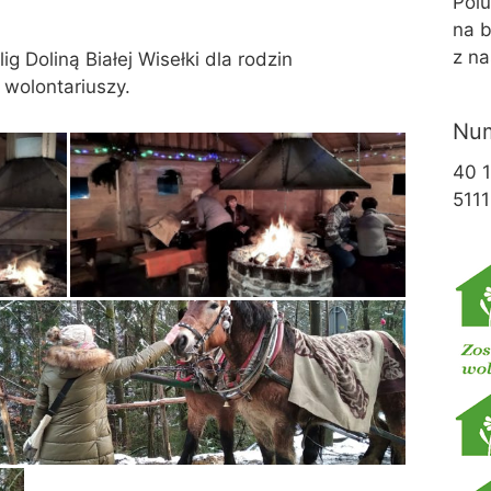
Pol
na b
z na
g Doliną Białej Wisełki dla rodzin
 wolontariuszy.
Num
40 
5111