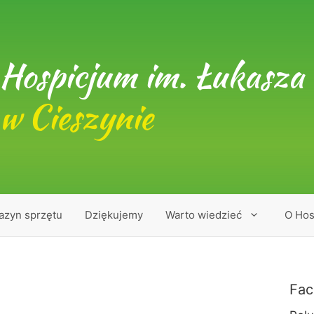
Hospicjum im. Łukasza 
w Cieszynie
azyn sprzętu
Dziękujemy
Warto wiedzieć
O Hos
Fac