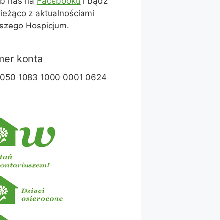
ub nas na
Facebooku
i bądź
ieżąco z aktualnościami
szego Hospicjum.
er konta
1050 1083 1000 0001 0624