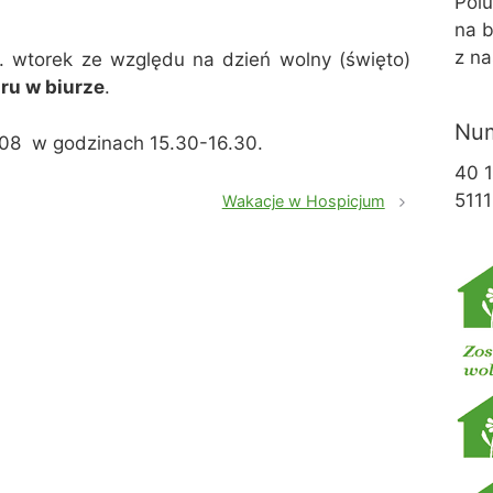
Pol
na b
z na
tj. wtorek ze względu na dzień wolny (święto)
ru w biurze
.
Num
.08 w godzinach 15.30-16.30.
40 
5111
Wakacje w Hospicjum