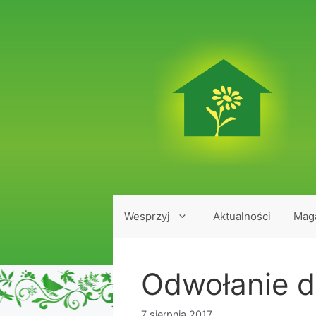
Przejdź
do
treści
Wesprzyj
Aktualności
Mag
Odwołanie d
7 sierpnia 2017