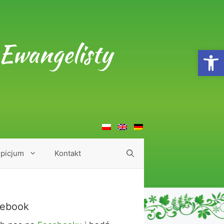
Ewangelisty
Open
picjum
Kontakt
ebook