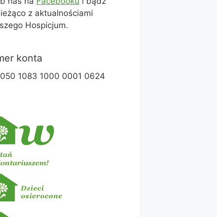
ub nas na
Facebooku
i bądź
ieżąco z aktualnościami
szego Hospicjum.
er konta
1050 1083 1000 0001 0624