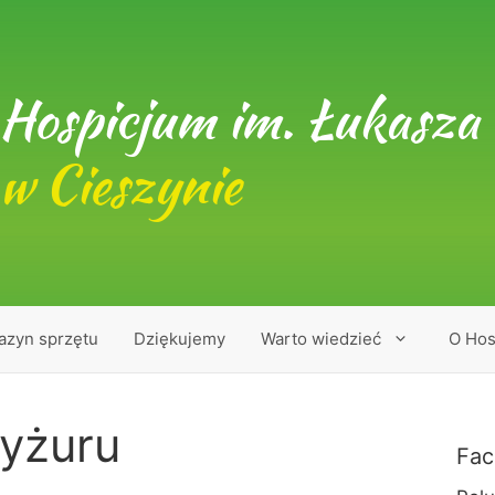
Hospicjum im. Łukasza 
w Cieszynie
azyn sprzętu
Dziękujemy
Warto wiedzieć
O Hos
yżuru
Fac