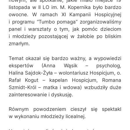
nowym, ale spotkanie, jakie miało miejsce 19
listopada w II LO im. M. Kopernika było bardzo
owocne. W ramach XI Kampanii Hospicyjnej
i programu “Tumbo pomaga” zorganizowaliśmy
panel i warsztaty o tym, jak pomóc dzieciom
i młodzieży pozostającej w żałobie po bliskim
zmarłym.
Temat okazał się bardzo ważny, a wypowiedzi
ekspertów (Anna Wąsik – psycholog,
Halina Sajdok-Żyła – wolontariusz Hospicjum, o.
Rafał Kogut – kapelan Hospicjum, Romana
Szmidt-Król – matka i wdowa) wzbudziły duże
zainteresowanie i dyskusję.
Równym powodzeniem cieszył się spektakl
w wykonaniu młodzieży licealnej.