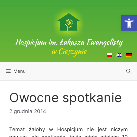
Przejdź
do
Open
treści
Hospicjum im. Łukasza Ewangelisty
w Cieszynie
Menu
Owocne spotkanie
2 grudnia 2014
Temat żałoby w Hospicjum nie jest niczym