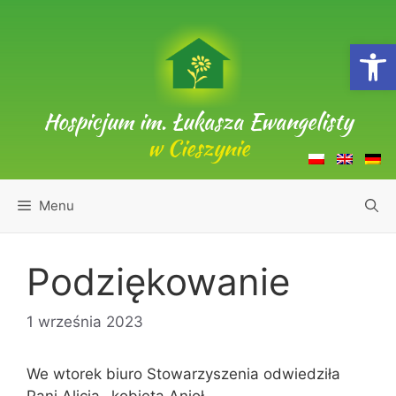
Przejdź
do
Open
treści
Hospicjum im. Łukasza Ewangelisty
w Cieszynie
Menu
Podziękowanie
1 września 2023
We wtorek biuro Stowarzyszenia odwiedziła