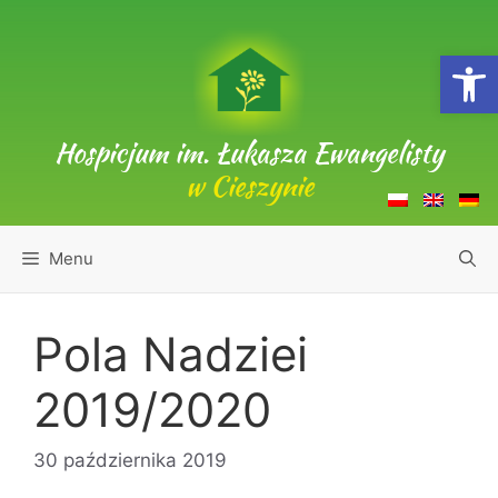
Przejdź
do
Open
treści
Hospicjum im. Łukasza Ewangelisty
w Cieszynie
Menu
Pola Nadziei
2019/2020
30 października 2019