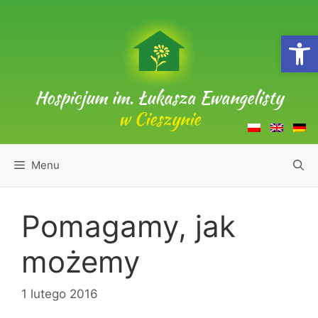
Przejdź
do
Open
treści
Hospicjum im. Łukasza Ewangelisty
w Cieszynie
Menu
Pomagamy, jak
możemy
1 lutego 2016