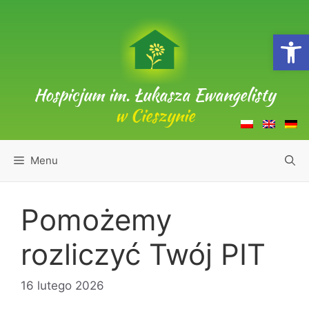
Przejdź
do
Open
treści
Hospicjum im. Łukasza Ewangelisty
w Cieszynie
Menu
Pomożemy
rozliczyć Twój PIT
16 lutego 2026