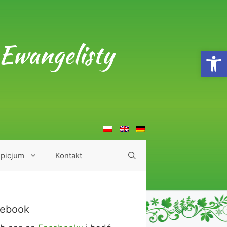
Ewangelisty
Open
picjum
Kontakt
ebook