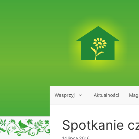
Przejdź
do
treści
Wesprzyj
Aktualności
Mag
Spotkanie 
14 lipca 2016