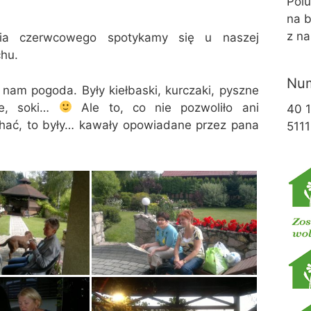
Pol
na b
z na
nia czerwcowego spotykamy się u naszej
chu.
Num
nam pogoda. Były kiełbaski, kurczaki, pyszne
ce, soki…
Ale to, co nie pozwoliło ani
40 
chać, to były… kawały opowiadane przez pana
5111