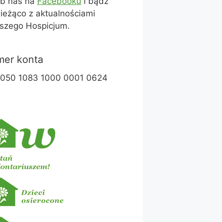
ub nas na
Facebooku
i bądź
ieżąco z aktualnościami
szego Hospicjum.
er konta
1050 1083 1000 0001 0624