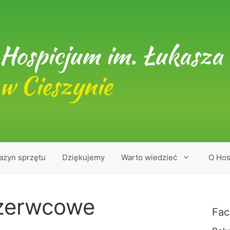
Hospicjum im. Łukasza 
w Cieszynie
azyn sprzętu
Dziękujemy
Warto wiedzieć
O Hos
czerwcowe
Fac