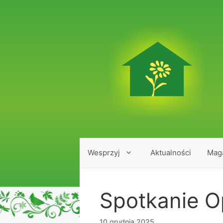
Przejdź
do
treści
Wesprzyj
Aktualności
Mag
Spotkanie O
10 grudnia 2025