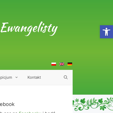
Ewangelisty
Open
picjum
Kontakt
ebook