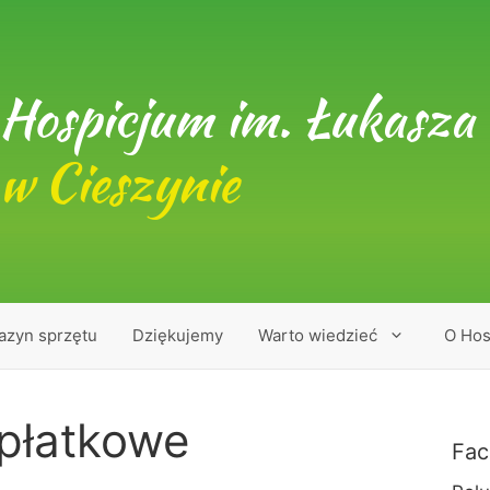
Hospicjum im. Łukasza 
w Cieszynie
azyn sprzętu
Dziękujemy
Warto wiedzieć
O Hos
płatkowe
Fac