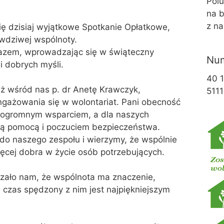
Pol
na b
z na
ę dzisiaj wyjątkowe Spotkanie Opłatkowe,
awdziwej wspólnoty.
razem, wprowadzając się w świąteczny
Num
 i dobrych myśli.
40 
ż wśród nas p. dr Anetę Krawczyk,
5111
ngażowania się w wolontariat. Pani obecność
 ogromnym wsparciem, a dla naszych
lną pomocą i poczuciem bezpieczeństwa.
 do naszego zespołu i wierzymy, że wspólnie
ęcej dobra w życie osób potrzebujących.
azało nam, że wspólnota ma znaczenie,
i czas spędzony z nim jest najpiękniejszym