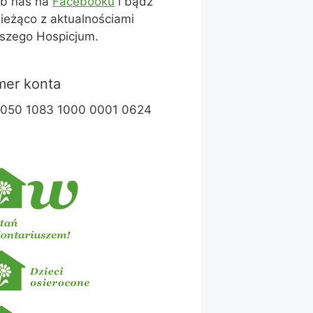
ub nas na
Facebooku
i bądź
ieżąco z aktualnościami
szego Hospicjum.
er konta
1050 1083 1000 0001 0624