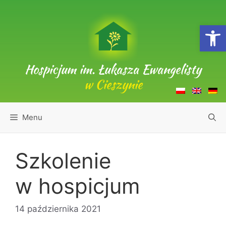
Przejdź
do
Open
treści
Hospicjum im. Łukasza Ewangelisty
w Cieszynie
Menu
Szkolenie
w hospicjum
14 października 2021