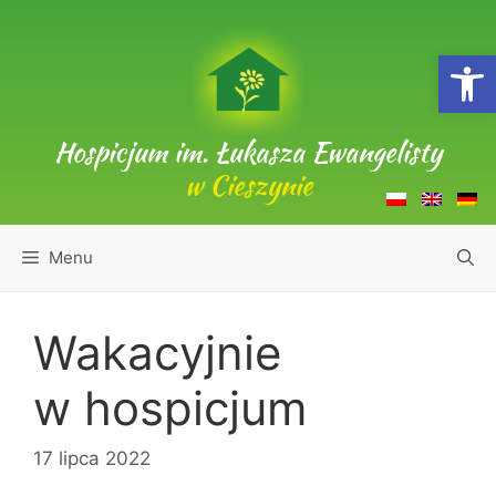
Przejdź
do
Open
treści
Hospicjum im. Łukasza Ewangelisty
w Cieszynie
Menu
Wakacyjnie
w hospicjum
17 lipca 2022