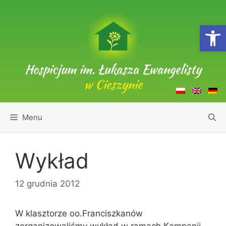
Przejdź
do
Open
treści
Hospicjum im. Łukasza Ewangelisty
w Cieszynie
Menu
Wykład
12 grudnia 2012
W klasztorze oo.Franciszkanów