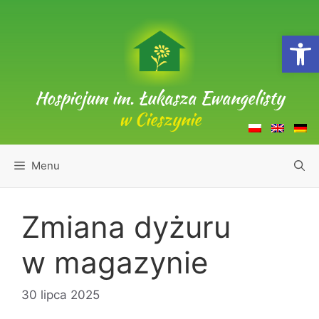
Przejdź
do
Open
treści
Hospicjum im. Łukasza Ewangelisty
w Cieszynie
Menu
Zmiana dyżuru
w magazynie
30 lipca 2025