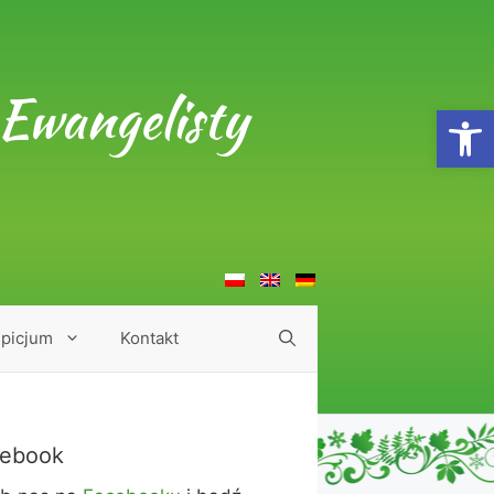
Ewangelisty
Open
picjum
Kontakt
ebook