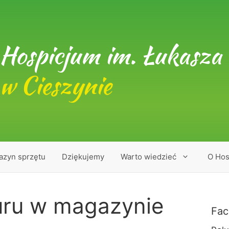
Hospicjum im. Łukasza 
w Cieszynie
azyn sprzętu
Dziękujemy
Warto wiedzieć
O Hos
uru w magazynie
Fac