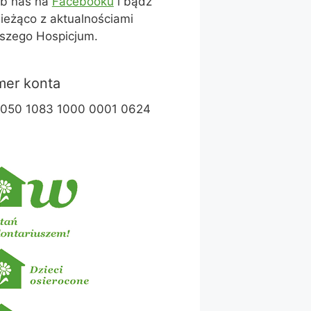
ub nas na
Facebooku
i bądź
ieżąco z aktualnościami
szego Hospicjum.
er konta
1050 1083 1000 0001 0624