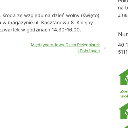
Pol
na b
z na
j. środa ze względu na dzień wolny (święto)
u w magazynie ul. Kasztanowa 8. Kolejny
czwartek w godzinach 14.30-16.00.
Num
40 
i
Międzynarodowy Dzień Pielęgniarek
i Położnych
5111