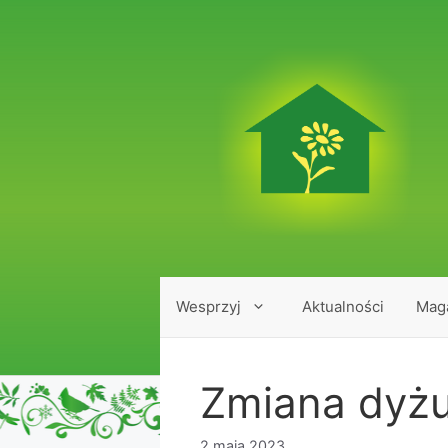
Przejdź
do
treści
Wesprzyj
Aktualności
Mag
Zmiana dyż
2 maja 2023