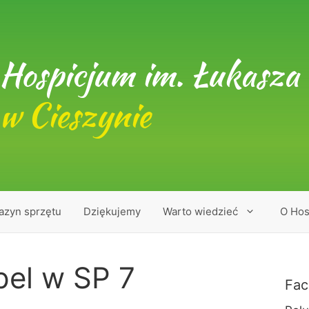
Hospicjum im. Łukasza 
w Cieszynie
azyn sprzętu
Dziękujemy
Warto wiedzieć
O Hos
pel w SP 7
Fac