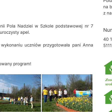
Pol
na b
z na
ii Pola Nadziei w Szkole podstawowej nr 7
Num
uroczysty apel.
40 
wykonaniu uczniów przygotowała pani Anna
5111
towany program!