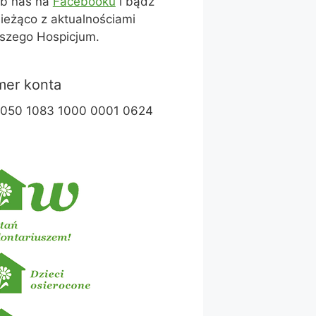
ub nas na
Facebooku
i bądź
ieżąco z aktualnościami
szego Hospicjum.
er konta
1050 1083 1000 0001 0624