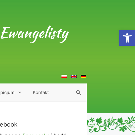
Ewangelisty
Open
picjum
Kontakt
ebook