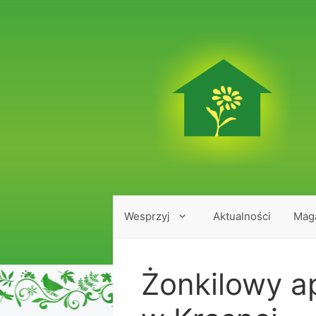
Przejdź
do
treści
Wesprzyj
Aktualności
Mag
Żonkilowy a