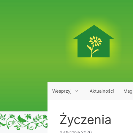
Przejdź
do
treści
Wesprzyj
Aktualności
Mag
Życzenia
4 stycznia 2020