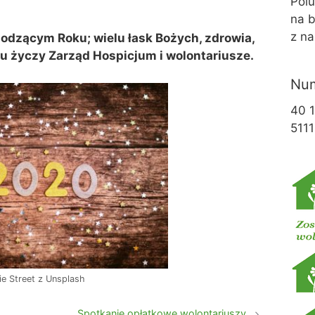
Pol
na b
z na
odzącym Roku; wielu łask Bożych, zdrowia,
cu życzy Zarząd Hospicjum i wolontariusze.
Num
40 
5111
ie Street z Unsplash
Spotkanie opłatkowe wolontariuszy