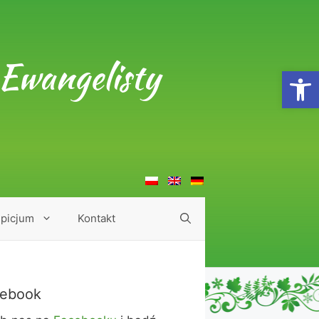
Ewangelisty
Open
picjum
Kontakt
ebook