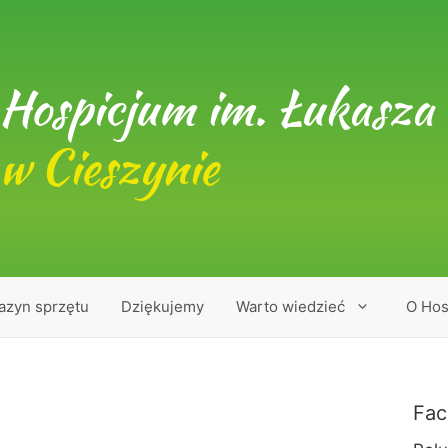
Hospicjum im. Łukasza 
w Cieszynie
azyn sprzętu
Dziękujemy
Warto wiedzieć
O Hos
Fac