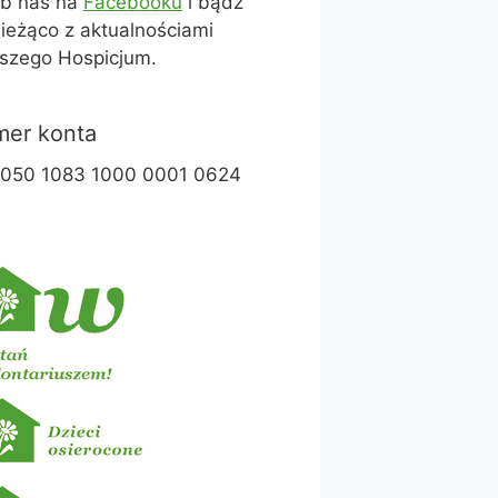
ub nas na
Facebooku
i bądź
ieżąco z aktualnościami
szego Hospicjum.
er konta
1050 1083 1000 0001 0624