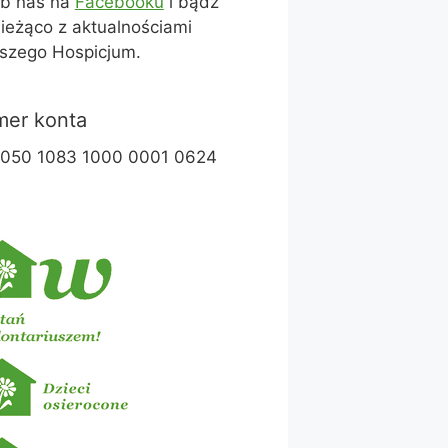
ub nas na
Facebooku
i bądź
ieżąco z aktualnościami
szego Hospicjum.
er konta
1050 1083 1000 0001 0624