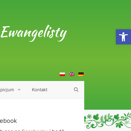
Ewangelisty
Open
picjum
Kontakt
ebook