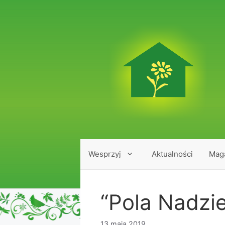
Przejdź
do
treści
Wesprzyj
Aktualności
Mag
“Pola Nadzie
13 maja 2019