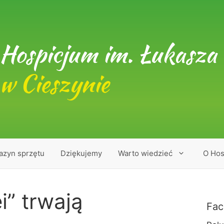
Hospicjum im. Łukasza 
w Cieszynie
azyn sprzętu
Dziękujemy
Warto wiedzieć
O Hos
i” trwają
Fac