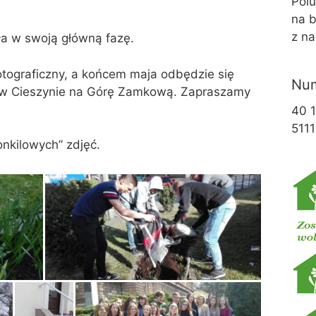
Pol
na b
z na
ła w swoją główną fazę.
fotograficzny, a końcem maja odbędzie się
Num
u w Cieszynie na Górę Zamkową. Zapraszamy
40 
5111
onkilowych” zdjęć.