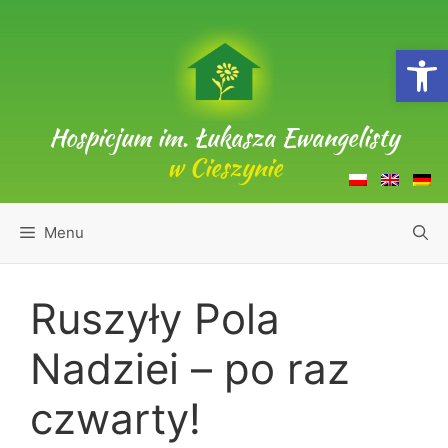
Przejdź
do
Open
treści
Hospicjum im. Łukasza Ewangelisty
w Cieszynie
Menu
Ruszyły Pola
Nadziei – po raz
czwarty!