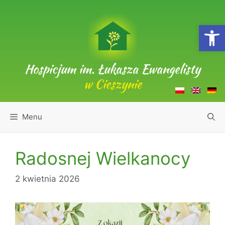
Przejdź
do
Open
treści
Hospicjum im. Łukasza Ewangelisty
w Cieszynie
Menu
Radosnej Wielkanocy
2 kwietnia 2026