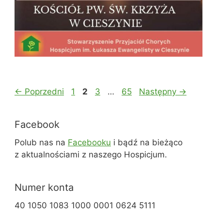
Page
Page
Page
Page
←
Poprzedni
1
2
3
…
65
Następny
→
Facebook
Polub nas na
Facebooku
i bądź na bieżąco
z aktualnościami z naszego Hospicjum.
Numer konta
40 1050 1083 1000 0001 0624 5111