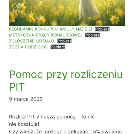
REGULAMIN-KONKURSU-ANIOLY-NADZIEI
Pobierz
METRYCZKA-PRACY-KONKURSOWEJ
Pobierz
ZGLOSZENIE-UDZIALU
Pobierz
ZGODA-RODZICOW
Pobierz
Pomoc przy rozliczeniu
PIT
9 marca 2026
Rozlicz PIT z naszą pomocą – to nic
nie kosztuje!
Czy wiesz, że możesz przekazać 1,5% swojego