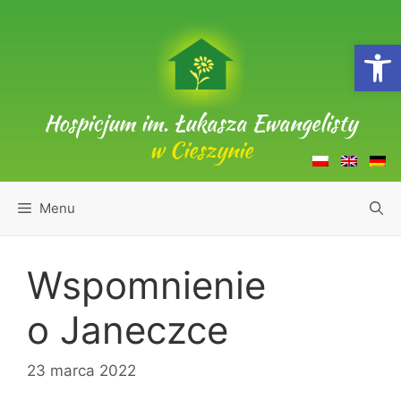
Przejdź
do
Open
treści
Hospicjum im. Łukasza Ewangelisty
w Cieszynie
Menu
Wspomnienie
o Janeczce
23 marca 2022