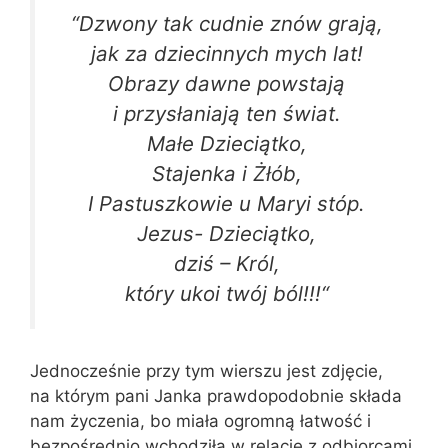
“
Dzwony tak cudnie znów grają,
jak za dziecinnych mych lat!
Obrazy dawne powstają
i przysłaniają ten świat.
Małe Dzieciątko,
Stajenka i Żłób,
I Pastuszkowie u Maryi stóp.
Jezus- Dzieciątko,
dziś – Król,
który ukoi twój ból!!!
“
Jednocześnie przy tym wierszu jest zdjęcie,
na którym pani Janka prawdopodobnie składa
nam życzenia, bo miała ogromną łatwość i
bezpośrednio wchodziła w relacje z odbiorcami